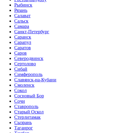
Рыбинск
Рязань
Салават
Сальск
Самара
Санкт-Петербург
Саранск
Сарапул
Саратов
Саров
Северодвинск
Сертолово
Сибай
Симферополь
Славянск-на-Кубани
Смоленск
Сокол
Сосновый Бор
Сочи
Ставрополь
Старый Оскол
Стерлитамак
Сызрань
Таганрог