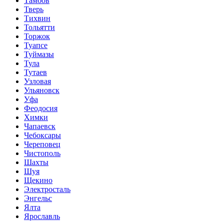
Тамбов
Тверь
Тихвин
Тольятти
Торжок
Туапсе
Туймазы
Тула
Тутаев
Узловая
Ульяновск
Уфа
Феодосия
Химки
Чапаевск
Чебоксары
Череповец
Чистополь
Шахты
Шуя
Щекино
Электросталь
Энгельс
Ялта
Ярославль