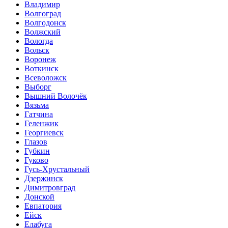
Владимир
Волгоград
Волгодонск
Волжский
Вологда
Вольск
Воронеж
Воткинск
Всеволожск
Выборг
Вышний Волочёк
Вязьма
Гатчина
Геленжик
Георгиевск
Глазов
Губкин
Гуково
Гусь-Хрустальный
Дзержинск
Димитровград
Донской
Евпатория
Ейск
Елабуга