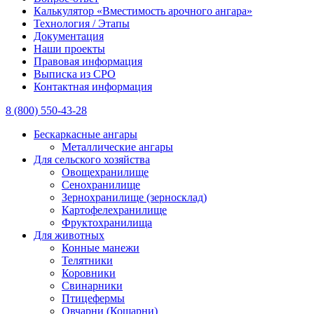
Калькулятор «Вместимость арочного ангара»
Технология / Этапы
Документация
Наши проекты
Правовая информация
Выписка из СРО
Контактная информация
8 (800) 550-43-28
Бескаркасные ангары
Металлические ангары
Для сельского хозяйства
Овощехранилище
Сенохранилище
Зернохранилище (зерносклад)
Картофелехранилище
Фруктохранилища
Для животных
Конные манежи
Телятники
Коровники
Свинарники
Птицефермы
Овчарни (Кошарни)