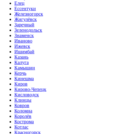
Елец
Ессентуки
Железногорск
Жигулёвск
Заречный
Зеленодольск
Знаменск
Иваново
Ижевск
Ишимбай
Казань
Калуга
Камышин
Керчь
Кинешма
Киров
Кирово-Чепецк
Кисловодск
Клинцы
Ковров
Коломна
Королёв
Кострома
Котлас
Красногорск