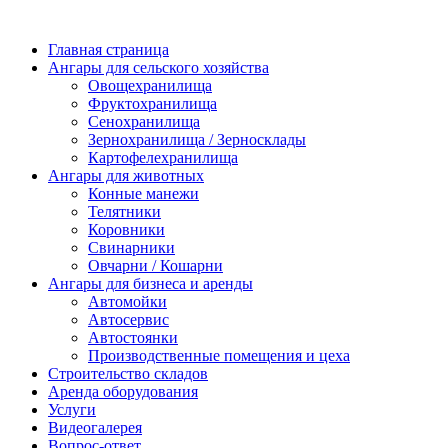
Главная страница
Ангары для сельского хозяйства
Овощехранилища
Фруктохранилища
Сенохранилища
Зернохранилища / Зерносклады
Картофелехранилища
Ангары для животных
Конные манежи
Телятники
Коровники
Свинарники
Овчарни / Кошарни
Ангары для бизнеса и аренды
Автомойки
Автосервис
Автостоянки
Производственные помещения и цеха
Строительство складов
Аренда оборудования
Услуги
Видеогалерея
Вопрос-ответ