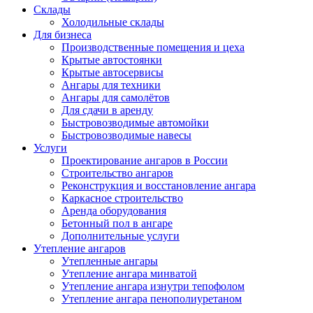
Склады
Холодильные склады
Для бизнеса
Производственные помещения и цеха
Крытые автостоянки
Крытые автосервисы
Ангары для техники
Ангары для самолётов
Для сдачи в аренду
Быстровозводимые автомойки
Быстровозводимые навесы
Услуги
Проектирование ангаров в России
Строительство ангаров
Реконструкция и восстановление ангара
Каркасное строительство
Аренда оборудования
Бетонный пол в ангаре
Дополнительные услуги
Утепление ангаров
Утепленные ангары
Утепление ангара минватой
Утепление ангара изнутри тепофолом
Утепление ангара пенополиуретаном