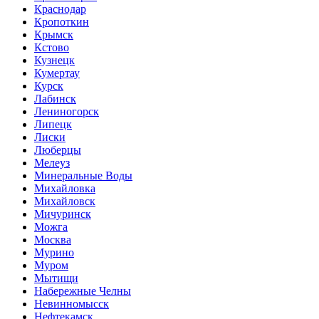
Краснодар
Кропоткин
Крымск
Кстово
Кузнецк
Кумертау
Курск
Лабинск
Лениногорск
Липецк
Лиски
Люберцы
Мелеуз
Минеральные Воды
Михайловка
Михайловск
Мичуринск
Можга
Москва
Мурино
Муром
Мытищи
Набережные Челны
Невинномысск
Нефтекамск