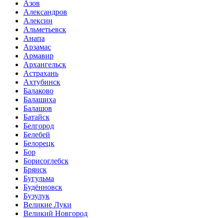
Азов
Александров
Алексин
Альметьевск
Анапа
Арзамас
Армавир
Архангельск
Астрахань
Ахтубинск
Балаково
Балашиха
Балашов
Батайск
Белгород
Белебей
Белорецк
Бор
Борисоглебск
Брянск
Бугульма
Будённовск
Бузулук
Великие Луки
Великий Новгород