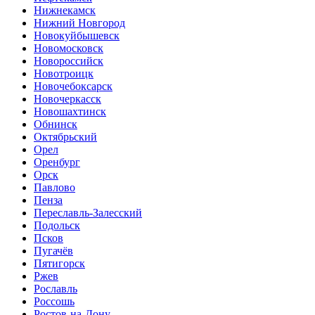
Нижнекамск
Нижний Новгород
Новокуйбышевск
Новомосковск
Новороссийск
Новотроицк
Новочебоксарск
Новочеркасск
Новошахтинск
Обнинск
Октябрьский
Орел
Оренбург
Орск
Павлово
Пенза
Переславль-Залесский
Подольск
Псков
Пугачёв
Пятигорск
Ржев
Рославль
Россошь
Ростов-на-Дону